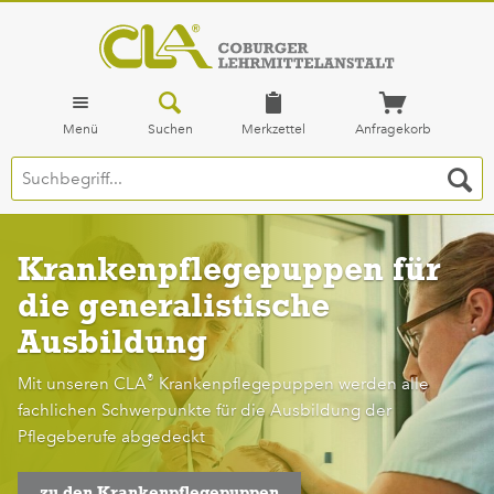
Menü
Suchen
Merkzettel
Anfragekorb
Krankenpflegepuppen für
die generalistische
Ausbildung
®
Mit unseren CLA
Krankenpflegepuppen werden alle
fachlichen Schwerpunkte für die Ausbildung der
Pflegeberufe abgedeckt
zu den Krankenpflegepuppen