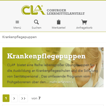
Menü
Suchen
Merkzettel
Anfragekorb
Krankenpflegepuppen
Krankenpflegepuppen
CLA® bietet eine Reihe lebensgroßer Übungspuppen für
die Ausbildung an Krankenpflegeschulen und die Schulung
von Sanitätspersonal . Das umfassende Programm vom
Frühgeborenen über den...
mehr erfahren »
von
7
1