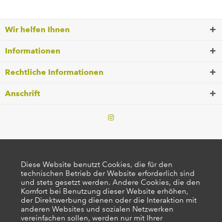
Wir helfen Ihnen
Informationen
Rechtliche Informationen
Anschrift
Diese Website benutzt Cookies, die für den
technischen Betrieb der Website erforderlich sind
und stets gesetzt werden. Andere Cookies, die den
Komfort bei Benutzung dieser Website erhöhen,
der Direktwerbung dienen oder die Interaktion mit
anderen Websites und sozialen Netzwerken
vereinfachen sollen, werden nur mit Ihrer