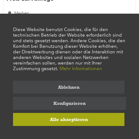
Merken
Diese Website benutzt Cookies, die für den
technischen Betrieb der Website erforderlich sind
und stets gesetzt werden. Andere Cookies, die den
Komfort bei Benutzung dieser Website erhöhen,
der Direktwerbung dienen oder die Interaktion mit
anderen Websites und sozialen Netzwerken
vereinfachen sollen, werden nur mit Ihrer
Zustimmung gesetzt.
Mehr Informationen
Ablehnen
Konfigurieren
JS 6
Magenwand
Alle akzeptieren
vielfach vergrößert, aus SOMSO-Plast®. Der Aufbau und die
Schichtengliederung sind im Quer- und Längsschnitt gezeigt.
Unzerlegbar. Mit grünem Sockel.