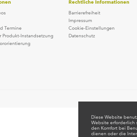
ionen
Rechtliche Informationen
eos
Barrierefreiheit
Impressum
d Termine
Cookie-Einstellungen
r Produkt-Instandsetzung
Datenschutz
ororientierung
Diese Website benutz
Website erforderlich
den Komfort bei Ben
dienen oder die Inte