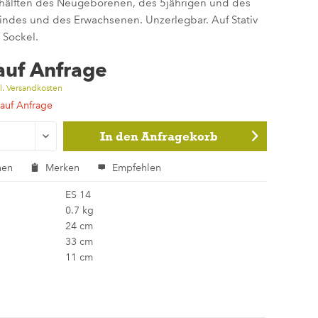
rhälften des Neugeborenen, des 5jährigen und des
indes und des Erwachsenen. Unzerlegbar. Auf Stativ
 Sockel.
 auf Anfrage
l. Versandkosten
 auf Anfrage
In den
Anfragekorb
hen
Merken
Empfehlen
ES 14
0.7 kg
24 cm
33 cm
11 cm