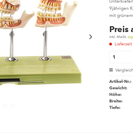
Unterkiefe
9jährigen K
mit grünem
Preis
inkl. MwSt.
zzg
Lieferzeit
Vergleic
Artikel-Nr.:
Gewicht:
Höhe:
Breite:
Tiefe: