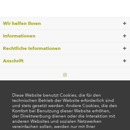
Wir helfen Ihnen
Informationen
Rechtliche Informationen
Anschrift
Diese Website benutzt Cookies, die für den
technischen Betrieb der Website erforderlich sind
und stets gesetzt werden. Andere Cookies, die den
Komfort bei Benutzung dieser Website erhöhen,
der Direktwerbung dienen oder die Interaktion mit
anderen Websites und sozialen Netzwerken
vereinfachen sollen, werden nur mit Ihrer