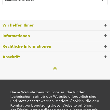
Wir helfen Ihnen
Informationen
Rechtliche Informationen
Anschrift
Diese Website benutzt Cookies, die für den
technischen Betrieb der Website erforderlich sind
und stets gesetzt werden. Andere Cookies, die den
Komfort bei Benutzung dieser Website erhöhen,
der Direktwerbung dienen oder die Interaktion mit