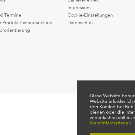
eos
Barrierefreiheit
Impressum
d Termine
Cookie-Einstellungen
r Produkt-Instandsetzung
Datenschutz
ororientierung
Diese Website benutz
Website erforderlich
den Komfort bei Ben
dienen oder die Inte
vereinfachen sollen,
Mehr Informationen