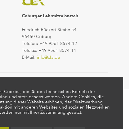
Coburger Lehrmittelanstalt
Friedrich-Rückert-Straße 54
96450 Coburg
Telefon: +49 9561 8574-12
Telefax: +49 9561 8574-11
E-Mail:
info@cla.de
t Cookies, die für den technischen Betrieb der
 sind und stets gesetzt werden. Andere Cookies, die
utzung dieser Website erhöhen, der Direktwerbung
raktion mit anderen Websites und sozialen Netzwerken
 werden nur mit Ihrer Zustimmung gesetzt.