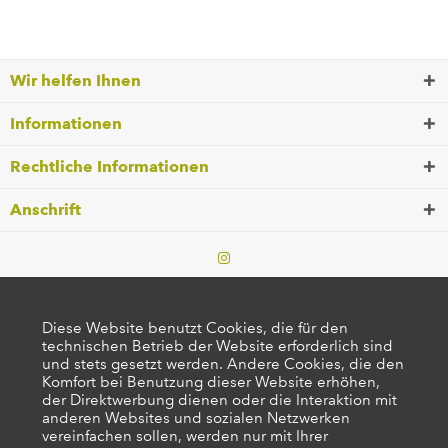
Wir helfen Ihnen
Informationen
Rechtliche Informationen
Anschrift
Diese Website benutzt Cookies, die für den
technischen Betrieb der Website erforderlich sind
und stets gesetzt werden. Andere Cookies, die den
Komfort bei Benutzung dieser Website erhöhen,
der Direktwerbung dienen oder die Interaktion mit
anderen Websites und sozialen Netzwerken
vereinfachen sollen, werden nur mit Ihrer