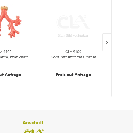
A 9102
CLA 9100
aum, krankhaft
Kopf mit Bronchialbaum
Gesund
auf Anfrage
Preis auf Anfrage
Pre
Anschrift