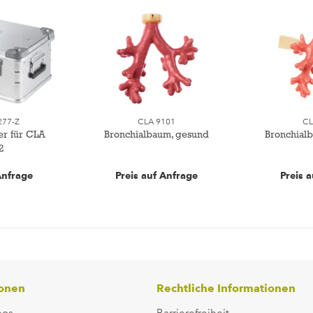
277-Z
CLA 9101
CL
er für CLA
Bronchialbaum, gesund
Bronchialb
2
Anfrage
Preis auf Anfrage
Preis 
ionen
Rechtliche Informationen