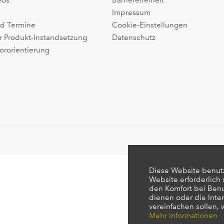
eos
Barrierefreiheit
Impressum
d Termine
Cookie-Einstellungen
r Produkt-Instandsetzung
Datenschutz
ororientierung
Diese Website benutz
Website erforderlich
den Komfort bei Ben
dienen oder die Inte
vereinfachen sollen,
Mehr Informationen