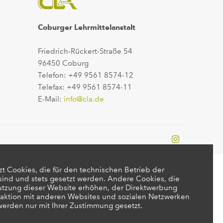
Coburger Lehrmittelanstalt
Friedrich-Rückert-Straße 54
96450 Coburg
Telefon: +49 9561 8574-12
Telefax: +49 9561 8574-11
E-Mail:
info@cla.de
t Cookies, die für den technischen Betrieb der
 sind und stets gesetzt werden. Andere Cookies, die
utzung dieser Website erhöhen, der Direktwerbung
raktion mit anderen Websites und sozialen Netzwerken
 werden nur mit Ihrer Zustimmung gesetzt.