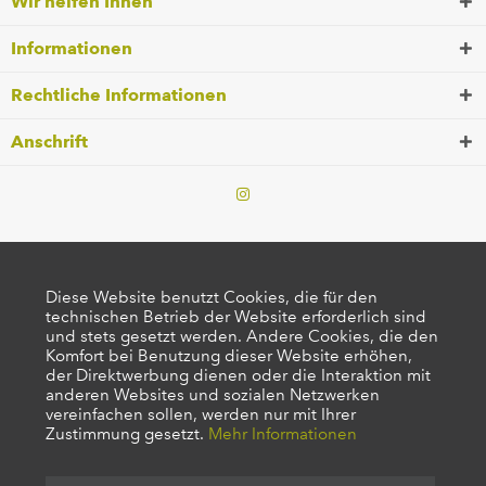
Wir helfen Ihnen
Informationen
Rechtliche Informationen
Anschrift
Diese Website benutzt Cookies, die für den
technischen Betrieb der Website erforderlich sind
und stets gesetzt werden. Andere Cookies, die den
Komfort bei Benutzung dieser Website erhöhen,
der Direktwerbung dienen oder die Interaktion mit
anderen Websites und sozialen Netzwerken
vereinfachen sollen, werden nur mit Ihrer
Zustimmung gesetzt.
Mehr Informationen