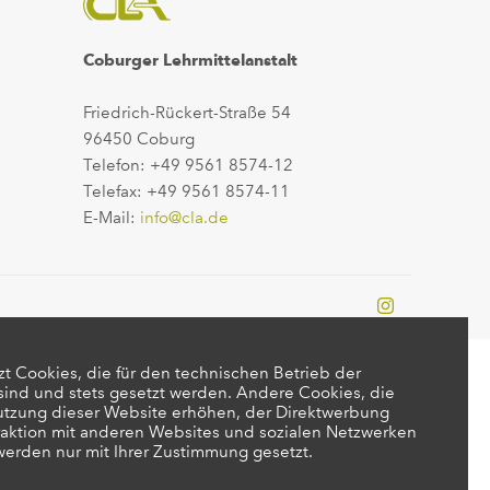
Coburger Lehrmittelanstalt
Friedrich-Rückert-Straße 54
96450 Coburg
Telefon: +49 9561 8574-12
Telefax: +49 9561 8574-11
E-Mail:
info@cla.de
t Cookies, die für den technischen Betrieb der
 sind und stets gesetzt werden. Andere Cookies, die
utzung dieser Website erhöhen, der Direktwerbung
raktion mit anderen Websites und sozialen Netzwerken
 werden nur mit Ihrer Zustimmung gesetzt.