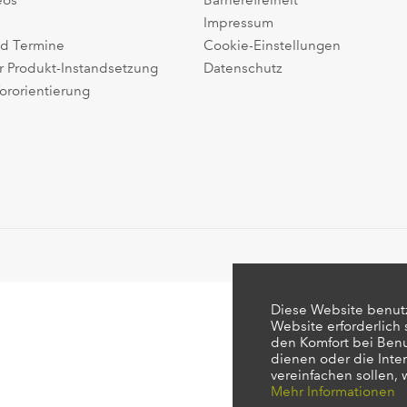
eos
Barrierefreiheit
Impressum
d Termine
Cookie-Einstellungen
r Produkt-Instandsetzung
Datenschutz
ororientierung
Diese Website benutz
Website erforderlich
den Komfort bei Ben
dienen oder die Inte
vereinfachen sollen,
Mehr Informationen