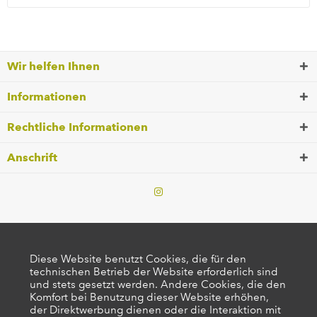
Wir helfen Ihnen
Informationen
Rechtliche Informationen
Anschrift
Diese Website benutzt Cookies, die für den
technischen Betrieb der Website erforderlich sind
und stets gesetzt werden. Andere Cookies, die den
Komfort bei Benutzung dieser Website erhöhen,
der Direktwerbung dienen oder die Interaktion mit