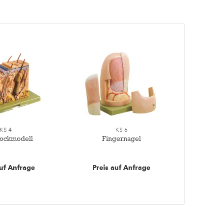
KS 4
KS 6
lockmodell
Fingernagel
auf Anfrage
Preis auf Anfrage