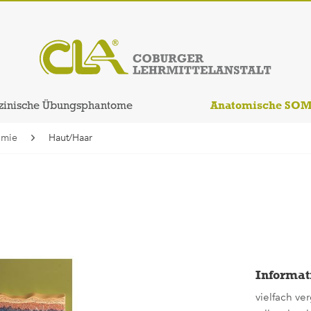
Anatomische SO
zinische Übungsphantome
omie
Haut/Haar
Informat
vielfach ve