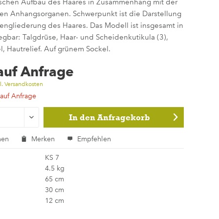
schen Aufbau des Haares in Zusammenhang mit der
en Anhangsorganen. Schwerpunkt ist die Darstellung
engliederung des Haares. Das Modell ist insgesamt in
legbar: Talgdrüse, Haar- und Scheidenkutikula (3),
, Hautrelief. Auf grünem Sockel.
 auf Anfrage
l. Versandkosten
 auf Anfrage
In den
Anfragekorb
hen
Merken
Empfehlen
KS 7
4.5 kg
65 cm
30 cm
12 cm