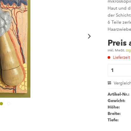
mikroskopi
Haut und d
der Schicht
6 Teile zer
Haarzwiebel
Preis
inkl. MwSt.
zzg
Lieferzeit
Vergleic
Artikel-Nr.:
Gewicht:
Höhe:
Breite:
Tiefe: