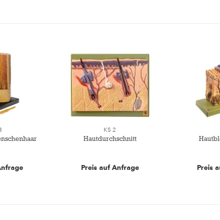
3
KS 2
nschenhaar
Hautdurchschnitt
Hautb
Anfrage
Preis auf Anfrage
Preis 