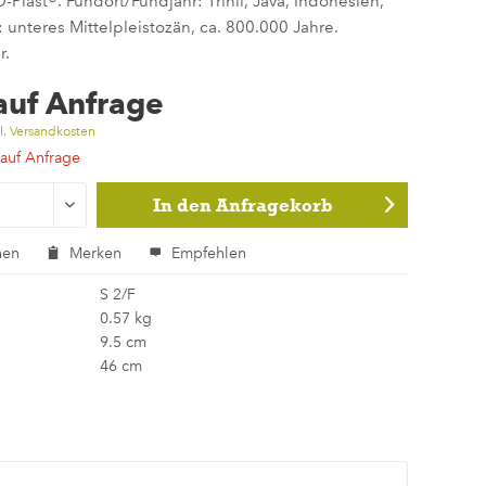
last®. Fundort/Fundjahr: Trinil, Java, Indonesien,
: unteres Mittelpleistozän, ca. 800.000 Jahre.
r.
 auf Anfrage
l. Versandkosten
 auf Anfrage
In den
Anfragekorb
hen
Merken
Empfehlen
S 2/F
0.57 kg
9.5 cm
46 cm