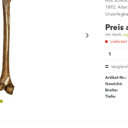
Aus SOMSO-P
1892. Alter
Unzerlegba
Preis
inkl. MwSt.
zzg
Lieferzeit
Vergleic
Artikel-Nr.:
Gewicht:
Breite:
Tiefe: