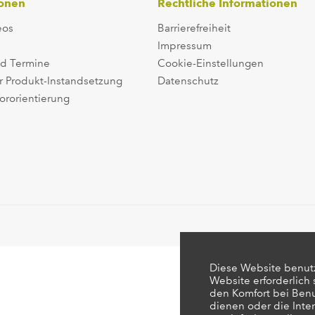
ionen
Rechtliche Informationen
eos
Barrierefreiheit
Impressum
d Termine
Cookie-Einstellungen
r Produkt-Instandsetzung
Datenschutz
ororientierung
Diese Website benutz
Website erforderlich
den Komfort bei Ben
dienen oder die Inte