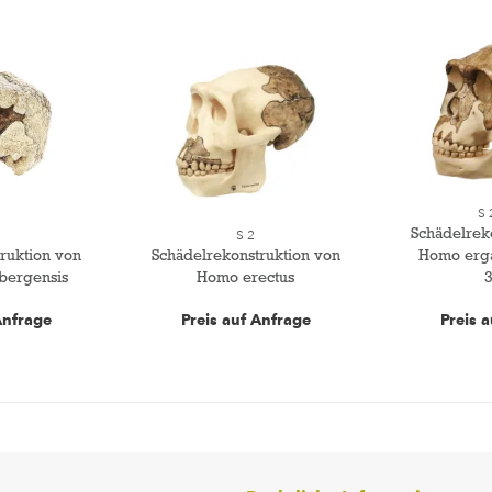
S 
Schädelrek
1
S 2
ruktion von
Schädelrekonstruktion von
Homo erg
bergensis
Homo erectus
Anfrage
Preis auf Anfrage
Preis 