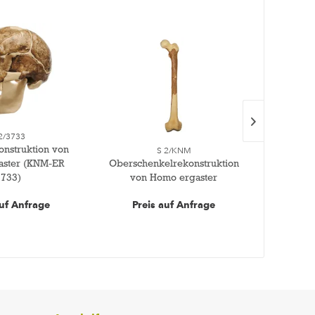
2/3733
onstruktion von
S 2/KNM
aster (KNM-ER
Oberschenkelrekonstruktion
Schädel
3733)
von Homo ergaster
Homo 
auf Anfrage
Preis auf Anfrage
Pre