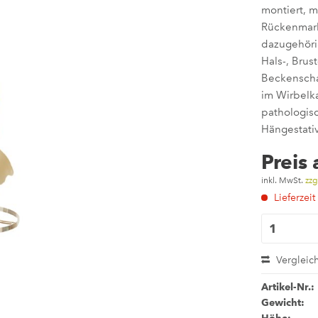
montiert, m
Rückenmark
dazugehöri
Hals-, Bru
Beckenschau
im Wirbelk
pathologis
Hängestativ
Preis
inkl. MwSt.
zzg
Lieferzeit
Vergleic
Artikel-Nr.:
Gewicht: