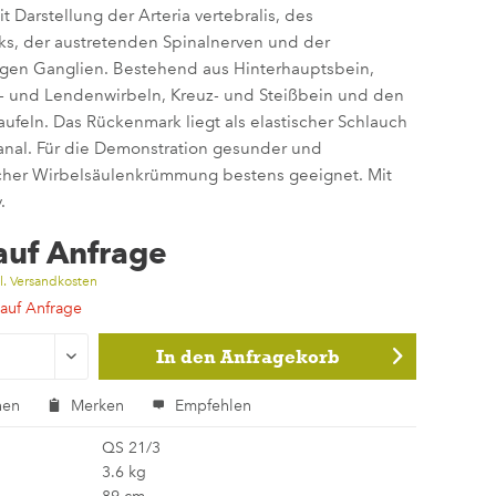
it Darstellung der Arteria vertebralis, des
s, der austretenden Spinalnerven und der
gen Ganglien. Bestehend aus Hinterhauptsbein,
st- und Lendenwirbeln, Kreuz- und Steißbein und den
feln. Das Rückenmark liegt als elastischer Schlauch
anal. Für die Demonstration gesunder und
cher Wirbelsäulenkrümmung bestens geeignet. Mit
.
 auf Anfrage
l. Versandkosten
 auf Anfrage
In den
Anfragekorb
hen
Merken
Empfehlen
QS 21/3
3.6 kg