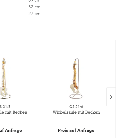
89 cm
32 cm
27 cm
S 21/5
QS 21/6
le mit Becken
Wirbelsäule mit Becken
Wir
Nylo
auf Anfrage
Preis auf Anfrage
Pre