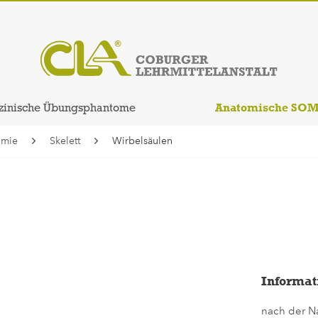
Anatomische SO
zinische Übungsphantome
omie
Skelett
Wirbelsäulen
Informat
nach der N