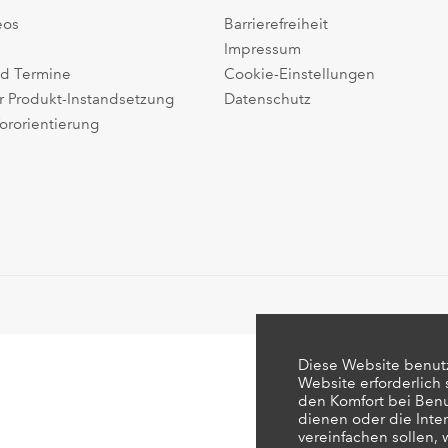
eos
Barrierefreiheit
Impressum
d Termine
Cookie-Einstellungen
r Produkt-Instandsetzung
Datenschutz
ororientierung
Diese Website benutz
Website erforderlich
den Komfort bei Ben
dienen oder die Inte
vereinfachen sollen,