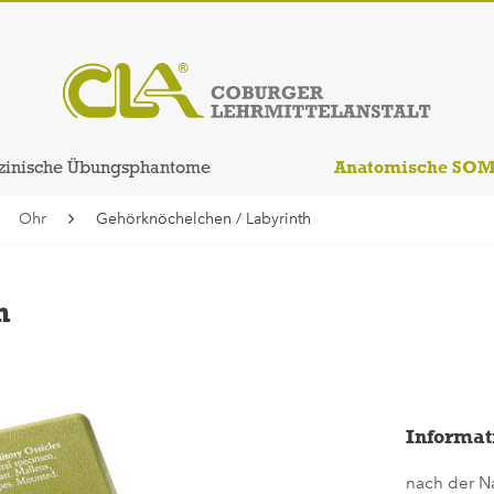
Anatomische SO
zinische Übungsphantome
Ohr
Gehörknöchelchen / Labyrinth
n
Informat
nach der N