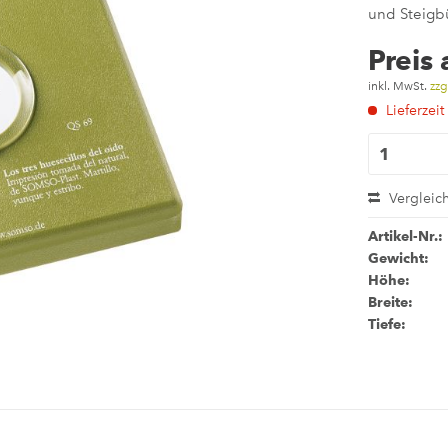
und Steigbü
Preis
inkl. MwSt.
zzg
Lieferzeit
Vergleic
Artikel-Nr.:
Gewicht:
Höhe:
Breite:
Tiefe: