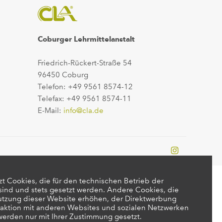
Coburger Lehrmittelanstalt
Friedrich-Rückert-Straße 54
96450 Coburg
Telefon: +49 9561 8574-12
Telefax: +49 9561 8574-11
E-Mail:
info@cla.de
t Cookies, die für den technischen Betrieb der
 sind und stets gesetzt werden. Andere Cookies, die
utzung dieser Website erhöhen, der Direktwerbung
raktion mit anderen Websites und sozialen Netzwerken
 werden nur mit Ihrer Zustimmung gesetzt.