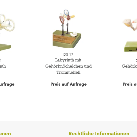
DS 17
Labyrinth mit
4
nth
Gehörknöchelchen und
Gehörk
Trommelfell
Anfrage
Preis auf Anfrage
Preis 
ionen
Rechtliche Informationen