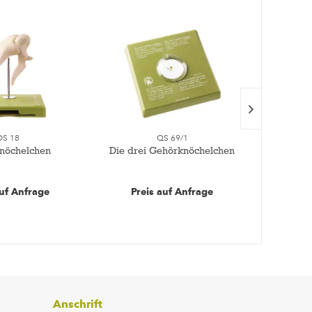
DS 18
QS 69/1
nöchelchen
Die drei Gehörknöchelchen
Künst
auf Anfrage
Preis auf Anfrage
Pre
Anschrift