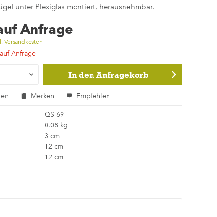
gel unter Plexiglas montiert, herausnehmbar.
 auf Anfrage
l. Versandkosten
 auf Anfrage
In den
Anfragekorb
hen
Merken
Empfehlen
QS 69
0.08 kg
3 cm
12 cm
12 cm