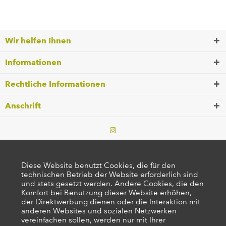
Wir helfen Ihnen
Informationen
Rechtliche Informationen
Anschrift
Diese Website benutzt Cookies, die für den
technischen Betrieb der Website erforderlich sind
und stets gesetzt werden. Andere Cookies, die den
Komfort bei Benutzung dieser Website erhöhen,
der Direktwerbung dienen oder die Interaktion mit
anderen Websites und sozialen Netzwerken
vereinfachen sollen, werden nur mit Ihrer