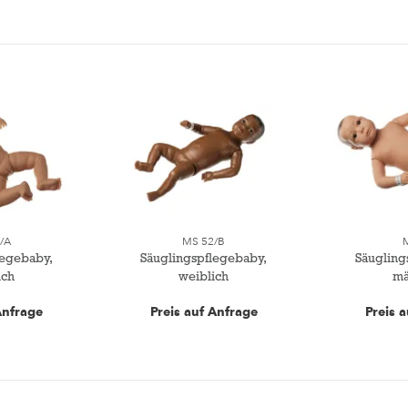
/A
MS 52/B
legebaby,
Säuglingspflegebaby,
Säugling
ich
weiblich
mä
Anfrage
Preis auf Anfrage
Preis 