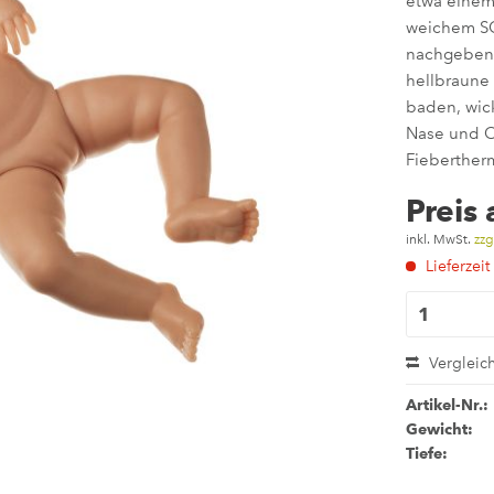
etwa einem
weichem SO
nachgebend
hellbraune
baden, wick
Nase und O
Fieberther
Preis
inkl. MwSt.
zzg
Lieferzeit
Vergleic
Artikel-Nr.:
Gewicht:
Tiefe: