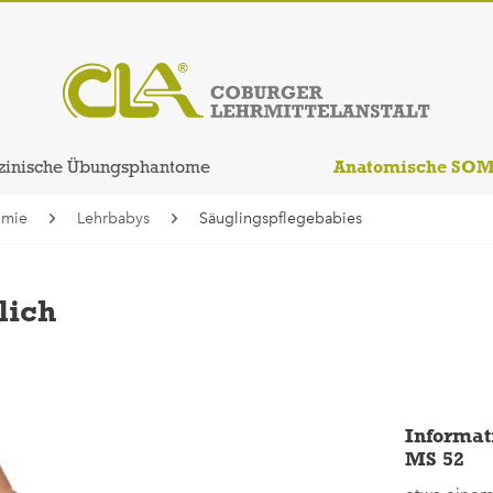
Anatomische SO
zinische Übungsphantome
omie
Lehrbabys
Säuglingspflegebabies
lich
Informat
MS 52