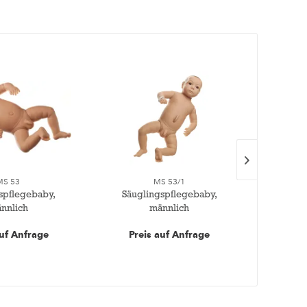
MS 53
MS 53/1
spflegebaby,
Säuglingspflegebaby,
Säug
nnlich
männlich
auf Anfrage
Preis auf Anfrage
Pre