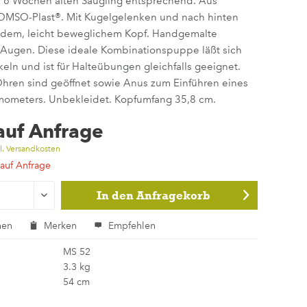
 6 Wochen alten Säugling entsprechend. Aus
MSO-Plast®. Mit Kugelgelenken und nach hinten
em, leicht beweglichem Kopf. Handgemalte
 Augen. Diese ideale Kombinationspuppe läßt sich
eln und ist für Halteübungen gleichfalls geeignet.
hren sind geöffnet sowie Anus zum Einführen eines
mometers. Unbekleidet. Kopfumfang 35,8 cm.
 auf Anfrage
l. Versandkosten
 auf Anfrage
In den
Anfragekorb
hen
Merken
Empfehlen
MS 52
3.3 kg
54 cm