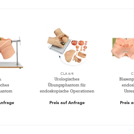
CLA 6/4
C
Urologisches
Blasen
6
sches
Übungsphantom für
endos
hantom
endoskopische Operationen
Unte
Anfrage
Preis auf Anfrage
Preis 