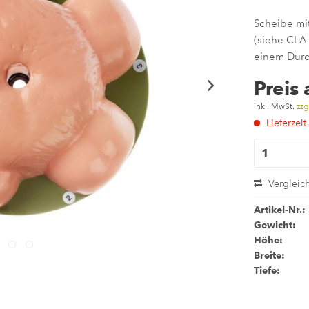
Scheibe mi
(siehe CLA 
einem Durc
Preis
inkl. MwSt.
zzg
Lieferzeit
Vergleic
Artikel-Nr.:
Gewicht:
Höhe:
Breite:
Tiefe: