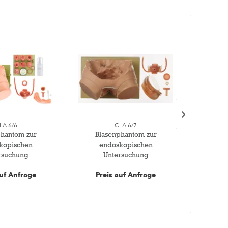
LA 6/6
CLA 6/7
phantom zur
Blasenphantom zur
kopischen
endoskopischen
P
rsuchung
Untersuchung
Harnbl
auf Anfrage
Preis auf Anfrage
Pre